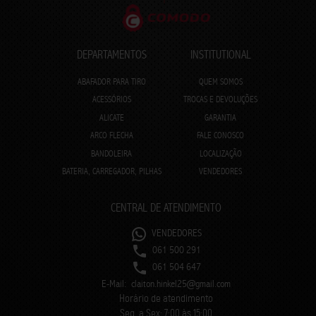
DEPARTAMENTOS
INSTITUTIONAL
ABAFADOR PARA TIRO
QUEM SOMOS
ACESSÓRIOS
TROCAS E DEVOLUÇÕES
ALICATE
GARANTIA
ARCO FLECHA
FALE CONOSCO
BANDOLEIRA
LOCALIZAÇÃO
BATERIA, CARREGADOR, PILHAS
VENDEDORES
CENTRAL DE ATENDIMENTO
VENDEDORES
061 500 291
061 504 647
E-Mail:
claiton.hinkel25@gmail.com
Horário de atendimento
Seg. a Sex: 7:00 às 15:00