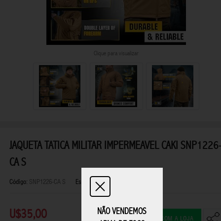
Clique para visualizar
JAQUETA TATICA MILITAR IMPERMEAVEL CAKI SNP1226
CA S
Código:
SNP1226-CA S
Estoque:
Indisponível
NÃO VENDEMOS
U$35,00
FALAR COM A LOJA