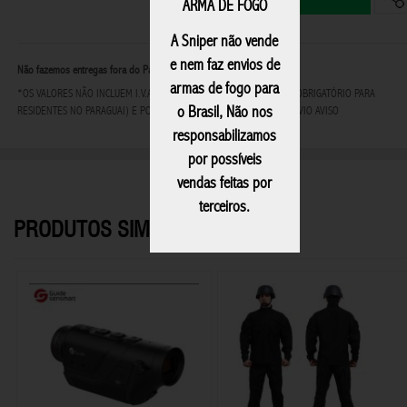
ARMA DE FOGO
A Sniper não vende
e nem faz envios de
Não fazemos entregas fora do Paraguai
armas de fogo para
*OS VALORES NÃO INCLUEM I.V.A - IMPOSTO AO VALOR AGREGADO (OBRIGATÓRIO PARA
o Brasil, Não nos
RESIDENTES NO PARAGUAI) E PODEM SOFRER ALTERAÇÕES SEM PRÉVIO AVISO
responsabilizamos
por possíveis
vendas feitas por
terceiros.
PRODUTOS SIMILARES