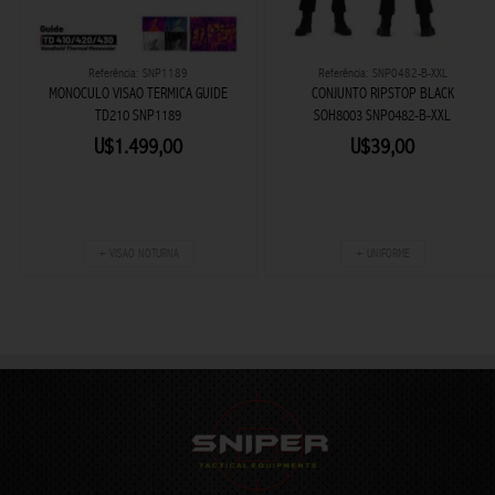
Referência: SNP1189
Referência: SNP0482-B-XXL
MONOCULO VISAO TERMICA GUIDE
CONJUNTO RIPSTOP BLACK
TD210 SNP1189
SOH8003 SNP0482-B-XXL
U$1.499,00
U$39,00
+ VISAO NOTURNA
+ UNIFORME