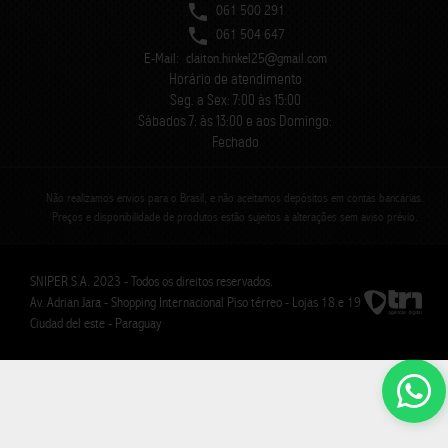
061 500 291
061 504 647
E-Mail:
claiton.hinkel25@gmail.com
Horário de atendimento
Seg. a Sex: 7:00 às 15:00
Sábados 7: às 13:00 e aos Domingo:
Fechado
Não realizamos envios para o Brasil, e não aceitamos depósitos em contas bancárias.
Preços e disponibilidade de produtos estão sujeitos a alterações sem aviso prévio.
SNIPER S.A. 2023 - Todos os direitos reservados.
Av. Adrian Jara - Shopping Internacional Piso térreo - Lojas 18 e 19
Ciudad del este - Paraguay