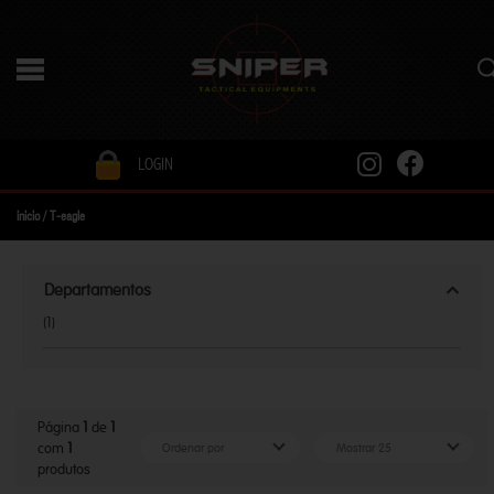
LOGIN
inicio
/
T-eagle
Departamentos
(1)
Página
1
de
1
com
1
produtos