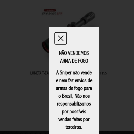
NÃO VENDEMOS
ARMA DE FOGO
Referência: SNP1155
A Sniper não vende
LUNETA T-EAGLE REVENGE ER 6X24X50 SFIR SNP1155
e nem faz envios de
U$160,00
armas de fogo para
o Brasil, Não nos
responsabilizamos
por possíveis
+ T-EAGLE
vendas feitas por
terceiros.