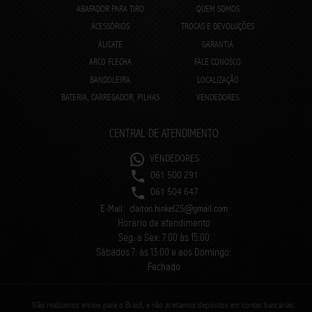
ABAFADOR PARA TIRO
QUEM SOMOS
ACESSÓRIOS
TROCAS E DEVOLUÇÕES
ALICATE
GARANTIA
ARCO FLECHA
FALE CONOSCO
BANDOLEIRA
LOCALIZAÇÃO
BATERIA, CARREGADOR, PILHAS
VENDEDORES
CENTRAL DE ATENDIMENTO
VENDEDORES
061 500 291
061 504 647
E-Mail:
claiton.hinkel25@gmail.com
Horário de atendimento
Seg. a Sex: 7:00 às 15:00
Sábados 7: às 13:00 e aos Domingo:
Fechado
Não realizamos envios para o Brasil, e não aceitamos depósitos em contas bancárias.