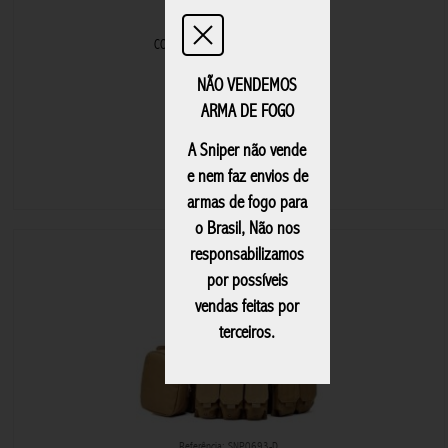
Referência: F8002-B
COLETE TATICO BLACK F8002-B
U$36,00
NÃO VENDEMOS
ARMA DE FOGO
A Sniper não vende
e nem faz envios de
+ COLETE
armas de fogo para
o Brasil, Não nos
responsabilizamos
por possíveis
vendas feitas por
terceiros.
Referência: SNP0693-D