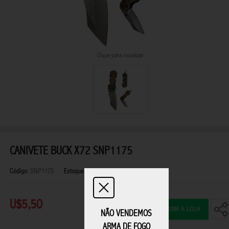
Clique para visualizar
CANIVETE BUCK X72 SNP1175
Código:
SNP1175
Estoque:
Disponível
U$5,50
FALAR COM A LOJA
NÃO VENDEMOS
ARMA DE FOGO