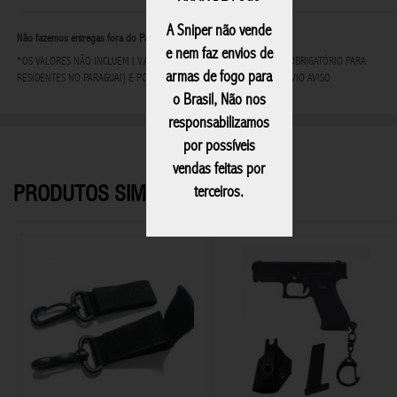
A Sniper não vende
Não fazemos entregas fora do Paraguai
e nem faz envios de
*OS VALORES NÃO INCLUEM I.V.A - IMPOSTO AO VALOR AGREGADO (OBRIGATÓRIO PARA
armas de fogo para
RESIDENTES NO PARAGUAI) E PODEM SOFRER ALTERAÇÕES SEM PRÉVIO AVISO
o Brasil, Não nos
responsabilizamos
por possíveis
vendas feitas por
PRODUTOS SIMILARES
terceiros.