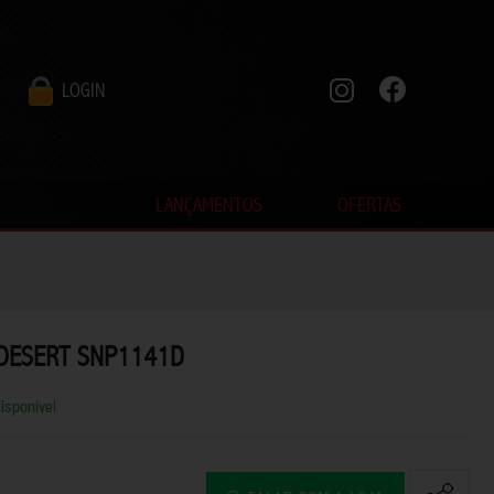
LOGIN
LANÇAMENTOS
OFERTAS
 DESERT SNP1141D
isponível
Código: SD-5247A
LANTERNA SHARK M60 USB
5.000LMS SD-5247A