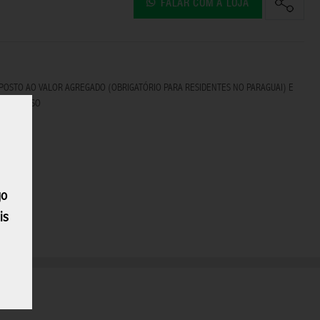
FALAR COM A LOJA
U$15,00
IMPOSTO AO VALOR AGREGADO (OBRIGATÓRIO PARA RESIDENTES NO PARAGUAI) E
ÉVIO AVISO
go
is