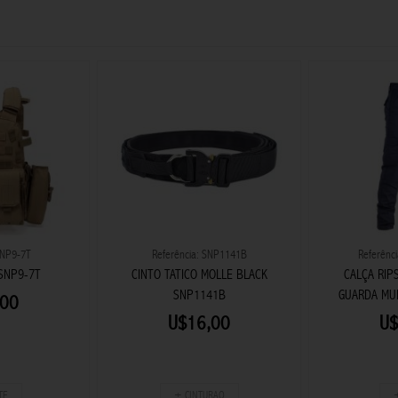
SNP9-7T
Referência: SNP1141B
Referênc
SNP9-7T
CINTO TATICO MOLLE BLACK
CALÇA RIP
SNP1141B
GUARDA MU
,00
U$16,00
U$
TE
+ CINTURAO