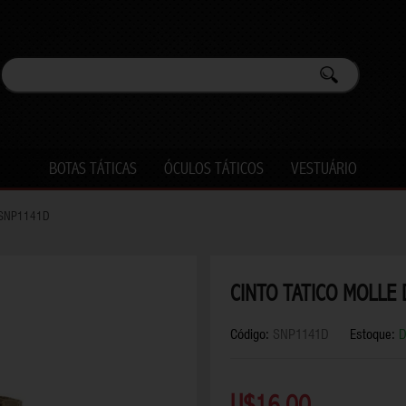
BOTAS TÁTICAS
ÓCULOS TÁTICOS
VESTUÁRIO
KIT LIMPEZA ARMAS
SOBREVIVÊNCIA
 SNP1141D
LANTERNAS
UNIFORME MILITARES
LASER E COLIMADOR PARA ARMA
VESTUÁRIO
CINTO TATICO MOLLE
LUNETA
VISÃO NOTURNA
Código:
SNP1141D
Estoque:
D
MÁSCARA
DESTAQUE SNIPER
MOCHILA
U$16,00