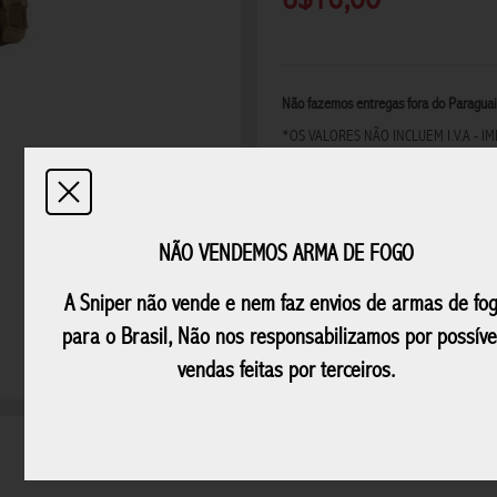
ÓCULOS TÁTICOS
PESCA
PET
Não fazemos entregas fora do Paraguai
PORTA OBJETOS
*OS VALORES NÃO INCLUEM I.V.A - 
PODEM SOFRER ALTERAÇÕES SEM PR
REDDOT
NÃO VENDEMOS ARMA DE FOGO
A Sniper não vende e nem faz envios de armas de fo
para o Brasil, Não nos responsabilizamos por possíve
vendas feitas por terceiros.