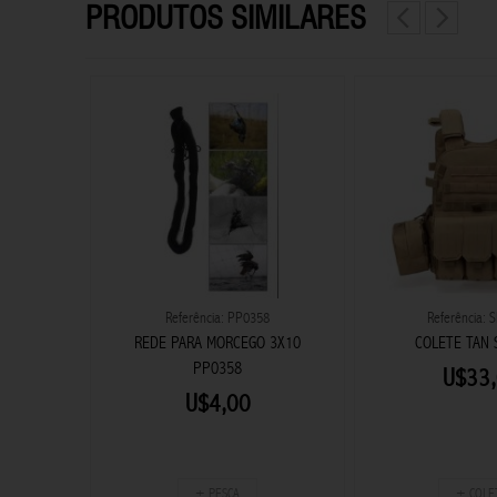
PRODUTOS SIMILARES
76
Referência: PP0358
Referência: 
SNP1176
REDE PARA MORCEGO 3X10
COLETE TAN 
PP0358
U$33
U$4,00
+ PESCA
+ COLE