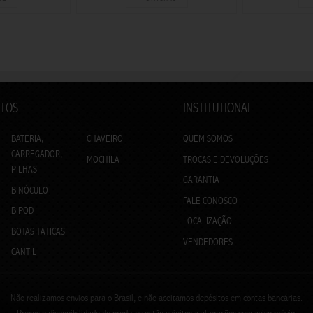
TOS
INSTITUTIONAL
BATERIA,
CHAVEIRO
QUEM SOMOS
CARREGADOR,
MOCHILA
TROCAS E DEVOLUÇÕES
PILHAS
GARANTIA
BINÓCULO
FALE CONOSCO
BIPOD
LOCALIZAÇÃO
BOTAS TÁTICAS
VENDEDORES
CANTIL
Não realizamos envios para o Brasil, e não aceitamos depósitos em contas bancárias.
Preços e disponibilidade de produtos estão sujeitos a alterações sem aviso prévio.