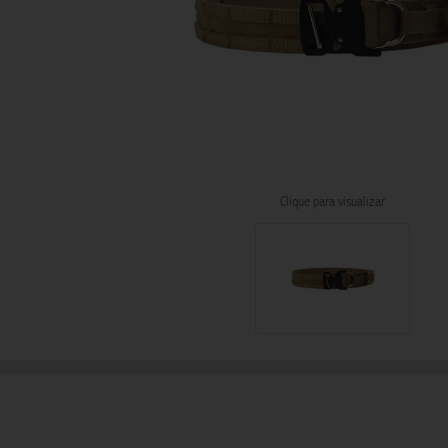
BATERIA, CARREGADOR, PILHAS
FACAS E CANIVETES
BINÓCULO
FIEL
BIPOD
ISQUEIRO
BOTAS TÁTICAS
JAQUETA TATICA
CANTIL
KIT JOELHEIRA E COTOVELEIRA
Clique para visualizar