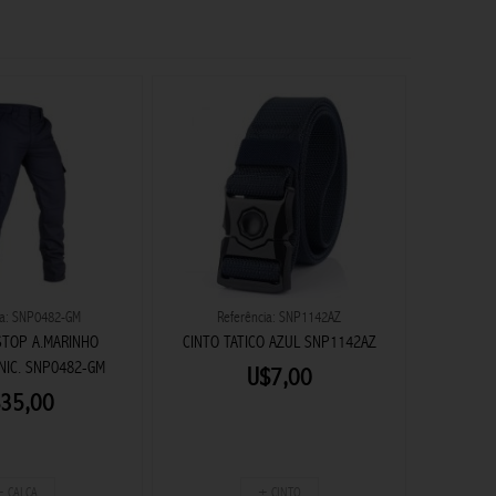
ia: SNP0482-GM
Referência: SNP1142AZ
R
STOP A.MARINHO
CINTO TATICO AZUL SNP1142AZ
LUNETA
NIC. SNP0482-GM
6X2
U$7,00
35,00
+ CALÇA
+ CINTO