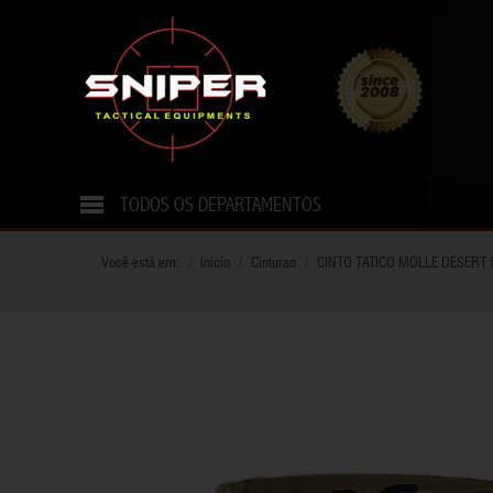
TODOS OS DEPARTAMENTOS
ABAFADOR PARA TIRO
CHAVEIRO
Você está em:
Início
Cinturao
CINTO TATICO MOLLE DESERT
ACESSORIOS PARA VEICULOS
CINTO E CINTUROES
ACESSÓRIOS
COLDRE
ALICATE
COLETE TATICO
ARCO FLECHA
DECORAÇÃO
BANDOLEIRA
DEFESA PESSOAL