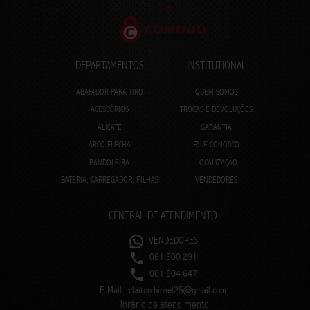
DEPARTAMENTOS
INSTITUTIONAL
ABAFADOR PARA TIRO
QUEM SOMOS
ACESSÓRIOS
TROCAS E DEVOLUÇÕES
ALICATE
GARANTIA
ARCO FLECHA
FALE CONOSCO
BANDOLEIRA
LOCALIZAÇÃO
BATERIA, CARREGADOR, PILHAS
VENDEDORES
CENTRAL DE ATENDIMENTO
VENDEDORES
061 500 291
061 504 647
E-Mail:
claiton.hinkel25@gmail.com
Horário de atendimento