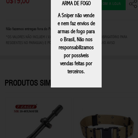
U$19,00
ARMA DE FOGO
FALAR COM A LOJA
A Sniper não vende
e nem faz envios de
Não fazemos entregas fora do Paraguai
armas de fogo para
*OS VALORES NÃO INCLUEM I.V.A - IMPOSTO AO VALOR AGREGADO (OBRIGATÓRIO PARA
o Brasil, Não nos
RESIDENTES NO PARAGUAI) E PODEM SOFRER ALTERAÇÕES SEM PRÉVIO AVISO
responsabilizamos
por possíveis
vendas feitas por
terceiros.
PRODUTOS SIMILARES