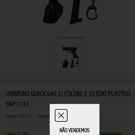
Clique para visualizar
CHAVEIRO GLOCK G45 C/ COLDRE E ESTOJO PLASTICO
SNP1131
Código:
SNP1131
Estoque:
Disponível
NÃO VENDEMOS