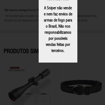
A Sniper não vende
Não fazemos entregas fora do Paraguai
e nem faz envios de
*OS VALORES NÃO INCLUEM I.V.A - IMPOSTO AO VALOR AGREGADO (OBRIGATÓRIO PARA
armas de fogo para
RESIDENTES NO PARAGUAI) E PODEM SOFRER ALTERAÇÕES SEM PRÉVIO AVISO
o Brasil, Não nos
responsabilizamos
por possíveis
vendas feitas por
PRODUTOS SIMILARES
terceiros.