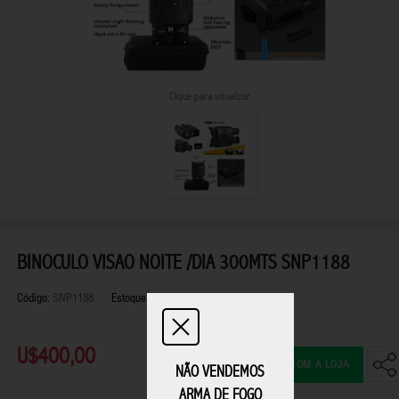
Clique para visualizar
BINOCULO VISAO NOITE /DIA 300MTS SNP1188
Código:
SNP1188
Estoque:
Disponível
U$400,00
FALAR COM A LOJA
NÃO VENDEMOS
ARMA DE FOGO