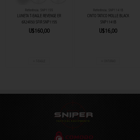
Referência: SNP1155
Referência: SNP1141B
LUNETA T-EAGLE REVENGE ER
CINTO TATICO MOLLE BLACK
6X24X50 SFIR SNP1155
SNP1141B
U$160,00
U$16,00
+ T-EAGLE
+ CINTURAO