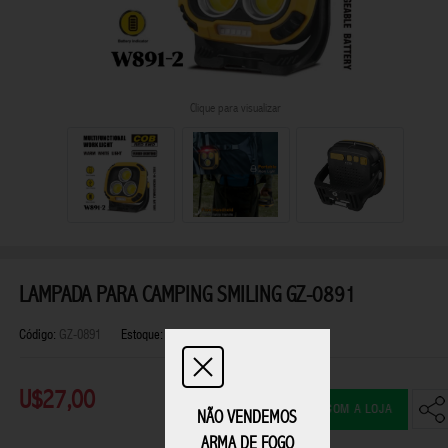
Clique para visualizar
LAMPADA PARA CAMPING SMILING GZ-0891
Código:
GZ-0891
Estoque:
Disponível
U$27,00
FALAR COM A LOJA
NÃO VENDEMOS
ARMA DE FOGO