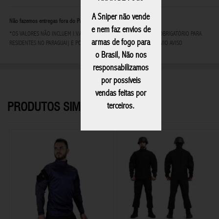
A Sniper não vende
Não fazemos entregas fora do Paraguai
e nem faz envios de
*OS VALORES NÃO INCLUEM I.V.A - IMPOSTO AO VALOR AGREGADO (OBRIGATÓRIO PARA
armas de fogo para
RESIDENTES NO PARAGUAI) E PODEM SOFRER ALTERAÇÕES SEM PRÉVIO AVISO
o Brasil, Não nos
responsabilizamos
por possíveis
vendas feitas por
PRODUTOS SIMILARES
terceiros.